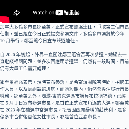
加拿大多倫多市長鄒至蕙，正式宣布競逐連任，爭取第二個市長
任期，並已經在今日正式提交參選文件。多倫多市選將於今年
10 月舉行，鄒至蕙今日宣布競逐連任。
自 2026 年初起，外界一直關注鄒至蕙會否再次參選。她過去一
直避談相關問題，並多次回應距離選舉，仍然有一段時間，目前
仍有大量工作需要處理。
鄒至蕙補充表示，現時宣布參選，是希望讓團隊有時間，招聘工
作人員，以及籌組競選班底，而她短期內，仍然會專注履行市長
職務。鄒至蕙之外，湖灘-東約克選區市議員布拉德福德，已經
在 5 月 1 日宣布參選市長，是首位正式宣布角逐的人選。鄒至蕙
在 2023 年在補選中當選市長，接替因醜聞辭職的莊德利，是多
倫多市合併後首位女性市長，亦是首位亞裔市長。