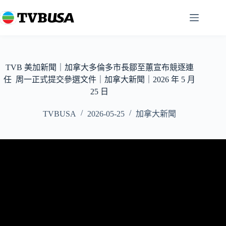
跳
至
主
要
內
容
TVB 美加新聞｜加拿大多倫多市長鄒至蕙宣布競逐連
任 周一正式提交參選文件｜加拿大新聞｜2026 年 5 月
25 日
TVBUSA
2026-05-25
加拿大新聞