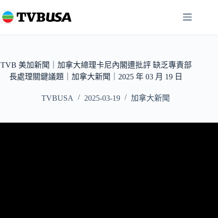
跳
至
主
要
內
容
TVB 美加新聞｜加拿大總理卡尼內閣遭批評 缺乏專責部
長處理關鍵議題｜加拿大新聞｜2025 年 03 月 19 日
TVBUSA
2025-03-19
加拿大新聞