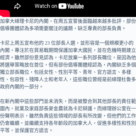
加拿大總理卡尼的內閣，在周五宣誓後面臨越來越多批評，部份
倡導團體認為多項需要關注的議題，缺乏專責的部長負責。
卡尼上周五宣布他的 23 位部長人選，並形容是一個規模更小的
內閣，專注於在貿易戰期間保護加拿大國民，並在危機時期建立
經濟。雖然部份意見認為，卡尼放棄一系列部長職位，是因為他
將選舉策略放在首位，但有部份倡導團體經認為，內閣缺乏多個
獨立部長職位，包括女性、性別平等、青年、官方語言、多樣
性、包容性、殘障人士和老年人，這些職位曾經是前總理杜魯多
政府內閣的一部分。
在新內閣中這些部門並未消失，而是被整合到其他部長的責任範
圍內，就業及家庭部長麥金農就為卡尼辯護。而總理辦公室在一
份聲明表示，雖然負責這些領域的部長有所改變，但他們的工作
仍會繼續，並繼續支持各年齡段的加拿大人，促進多樣性和性別
平等，並保護官方語言。