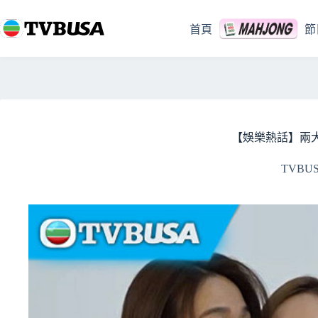
跳
至
首頁
節
主
要
內
容
【娛樂熱話】兩大
TVBU