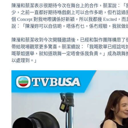
陳瀅和蔡潔表示很期待今次在舞台上的合作，蔡潔說：「
少，之前一直都好期待喺戲劇上可以合作多啲，但冇諗過我
個 Concept 對我哋嚟講係好新穎，所以我都幾 Exci
說：「陳瀅妳可以自信啲，唔係冇乜，係冇經驗，我就做
陳瀅和蔡潔收到今次開騷邀請後，已經和製作團隊構思了
帶給現場觀眾更多驚喜。蔡潔續說：「我嘅歌單已經諗咗好
嘅華姐選舉，就知道跳舞一定唔會係我負責。」成為跳舞
以處理到。」