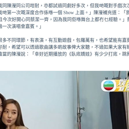
我同陳瀅同公司咁耐，亦都試過同劇好多次，但我哋嘅對手戲次
哋第一次嘅深度合作係喺一個 Show 上面。」陳瀅補充道：「
ted，而且今次好開心同蔡潔一齊，因為我同佢喺舞台上都冇乜經驗。
過一次演唱會嘉賓。」
很多不同環節，有表演，有互動遊戲，包羅萬有，也希望能有嘉
耐，希望可以透過歌曲講多啲故事俾大家聽，不過如果大家有睇我
擔當的陳瀅說：「幸好近期播放的《臥底嬌娃》有少少打底，跳