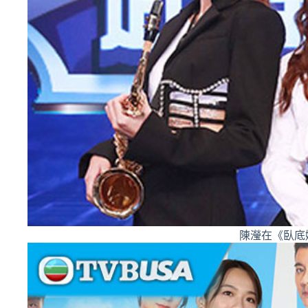
陳瀅在《臥底