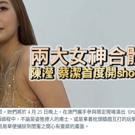
將於 4 月 25 日晚上，在澳門攜手參與限定現場演出《Pill
拍攝過程中，不論是姿態撩人的甫士，或是拿着枕頭嬉戲互打的玩
而易舉便捕捉到閨蜜之間心有靈犀的畫面。