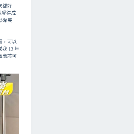
次都好
我覺得成
」蔡潔笑
賓，可以
 13 年
舞應該可