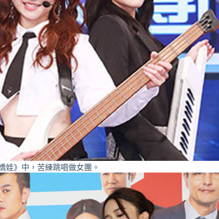
嬌娃》中，苦練跳唱做女團。