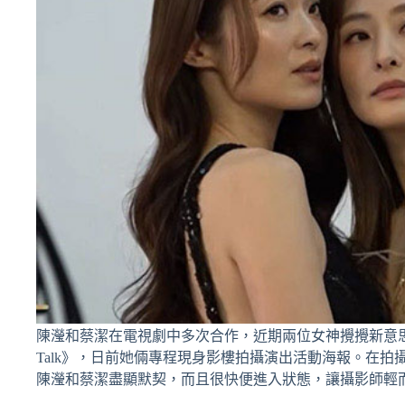
陳瀅和蔡潔在電視劇中多次合作，近期兩位女神攪攪新意思，她們
Talk》，日前她倆專程現身影樓拍攝演出活動海報。在
陳瀅和蔡潔盡顯默契，而且很快便進入狀態，讓攝影師輕