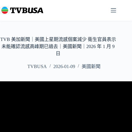
跳
至
主
要
內
容
TVB 美加新聞｜美國上星期流感個案減少 衛生官員表示
未能確認流感高峰期已過去｜美國新聞｜2026 年 1 月 9
日
TVBUSA
2026-01-09
美國新聞