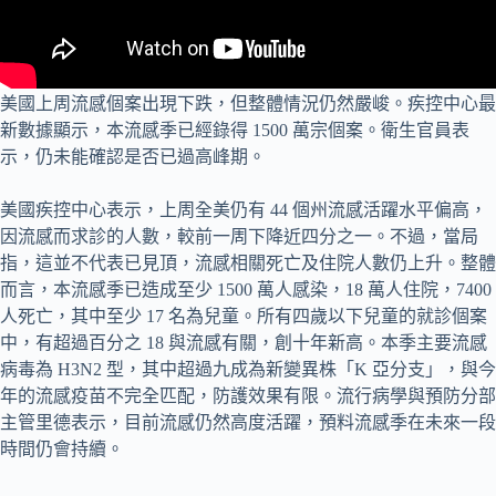
美國上周流感個案出現下跌，但整體情況仍然嚴峻。疾控中心最
新數據顯示，本流感季已經錄得 1500 萬宗個案。衛生官員表
示，仍未能確認是否已過高峰期。
美國疾控中心表示，上周全美仍有 44 個州流感活躍水平偏高，
因流感而求診的人數，較前一周下降近四分之一。不過，當局
指，這並不代表已見頂，流感相關死亡及住院人數仍上升。整體
而言，本流感季已造成至少 1500 萬人感染，18 萬人住院，7400
人死亡，其中至少 17 名為兒童。所有四歲以下兒童的就診個案
中，有超過百分之 18 與流感有關，創十年新高。本季主要流感
病毒為 H3N2 型，其中超過九成為新變異株「K 亞分支」，與今
年的流感疫苗不完全匹配，防護效果有限。流行病學與預防分部
主管里德表示，目前流感仍然高度活躍，預料流感季在未來一段
時間仍會持續。