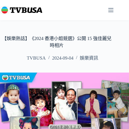
跳
至
主
要
內
容
【娛樂熱話】《2024 香港小姐競選》公開 15 強佳麗兒
時相片
TVBUSA
2024-09-04
娛樂資訊