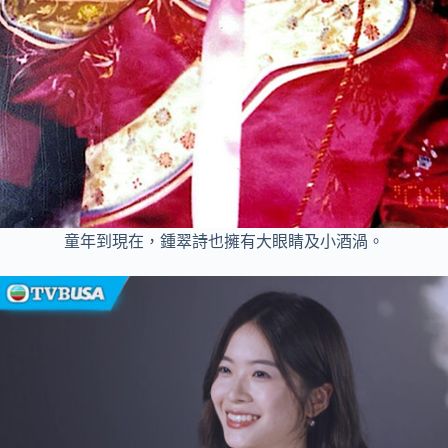
童年到現在，鍾翠詩也擁有大眼睛及小酒渦。