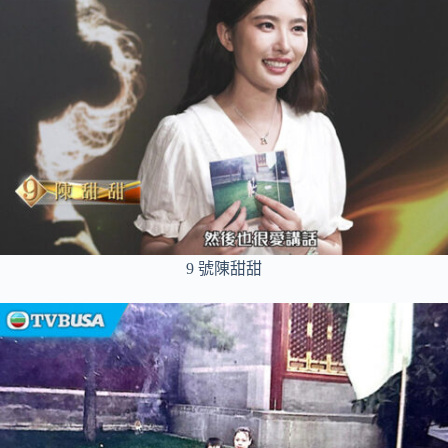
9 號陳甜甜