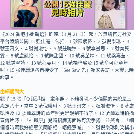
《2024 香港小姐競選》昨晚（8 月 21 日）起，於無綫官方社交
平台陸續公開 15 強佳麗，包括：1 號陳紫佟、 2 號倪樂琳、 3
號王汛文、 4 號謝淑怡、 5 號莊曉婷、 6 號李曼思、 7 號秦冀
雯、 8 號盧凱怡 、 9 號陳甜甜、 10 號吳芷靖、 11 號梁嘉莹、
12 號鍾翠詩、 13 號程姜月、 14 號楊梓瑤及 15 號俞可程童年
照，15 強佳麗還各自接受了「See Saw 先」獨家專訪，大爆兒時
趣事。
由細靚到大
觀乎 15 張「Q 版港姐」童年照，不難發現不少佳麗的美貌是三
歲定八十，當中 2 號倪樂琳、 3 號王汛文、 4 號謝淑怡、 8 號盧
凱怡及 12 號鍾翠詩的童年照更是靚到不得了。 12 號鍾翠詩拍攝
宣傳片時，「神還原」兒時招牌篤面珠可愛手勢，並笑言：「細
個嗰時嘅我好鍾意笑同影相，唔鍾意喊」。 2 號倪樂琳則笑稱小