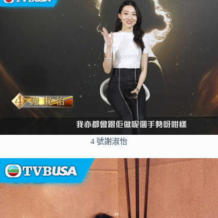
4 號謝淑怡