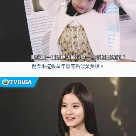
倪樂琳這張童年照有點似黃美棋。