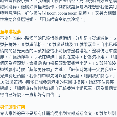
時候是搞怪小妹，「我細個比較古靈精怪，見到鏡頭會好鍾意唱
歌同跳舞，做啲好搞怪嘅動作。例如我鍾意喺媽咪想影我優美咁
彈琴嘅時候，好似傻咗咁 boom boom boom 亂彈。」又笑言相關
性格適合參選港姐，「因為唔會令氣氛冷場。」
童年港姐夢
不少佳麗由小時候開始已憧憬參選港姐，分別是 4 號謝淑怡、 5
號莊曉婷、 8 號盧凱怡、 10 號吳芷靖及 11 號梁嘉莹。自小已鍾
情閃閃發光東西的 4 號謝淑怡小時候會邊看港姐、邊模仿冠軍佳
麗，向鏡頭揮手。 5 號莊曉婷則會與在家中，扮香港小姐。「細
個因為短頭髮，會攞啲毛巾扮長頭髮嘅香港小姐。」5 號莊曉婷
還透露小時候「超級男仔頭」之謎，「細個時媽咪一定要我哋三
兄妹剪短頭髮，我係到中學先可以留長頭髮，嗰刻我好開心。」
10 號吳芷靖小時候已想參選港姐的原因很搞笑，她忍不住邊笑
邊說：「細個係有偷偷地幻想自己係香港小姐冠軍，因為細個覺
得自己好靚，一直都好有自信。」
男仔頭愛打架
令人意外的是不是所有佳麗均從小到大都斯斯文文，9 號陳甜甜