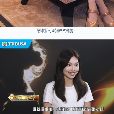
謝淑怡小時候很貪靚。