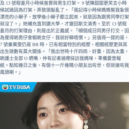
及 13 號程姜月小時候竟曾與男生打架。 9 號陳甜甜更笑言小時
候試過因為打架，弄致頭髮亂了。「我記得小時候媽媽幫我紮很
漂亮的小辮子，放學後小辮子都立起來，就是因為跟男同學打架
就沒了。」她補充直到讀大學，才變回斯文清秀。至於 13 號程
姜月的打架理由，則是出於正義感。「細個成日同男仔打交，因
為覺得啲男仔會蝦啲女仔，我就好睇唔慣。」另值得一提的是，
7 號秦冀雯仍是 BB 時，已有相當特別的經歷，相關經歷更與其
出生磅數有莫大關係。「我出世時十斤四両，好重，因為太重，
啲護士全部 O 晒嘴，仲有記者過嚟採訪我媽咪，準備要登報
紙。點知幾日之後，有個十一斤幾嘅小朋友出咗世，佢就搶咗我
風頭喇。」