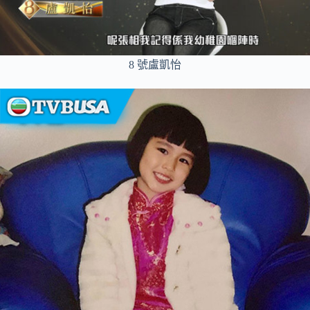
8 號盧凱怡