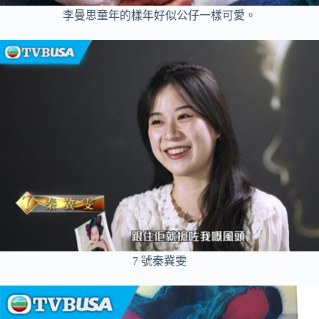
李曼思童年的樣年好似公仔一樣可愛。
7 號秦冀雯