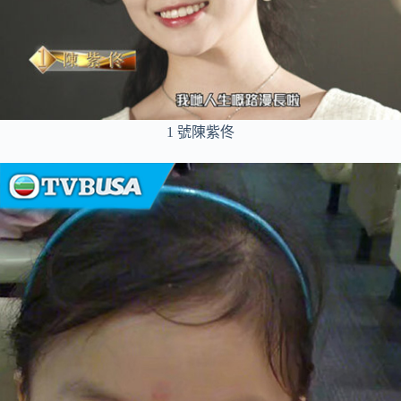
1 號陳紫佟