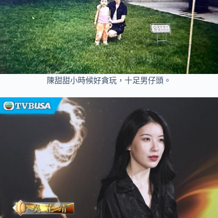
陳甜甜小時候好貪玩，十足男仔頭。