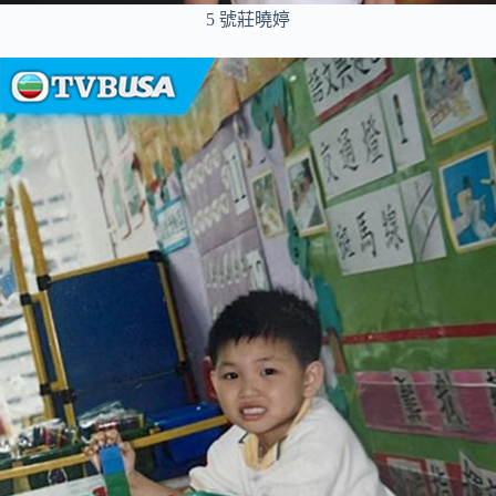
5 號莊曉婷