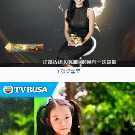
11 號梁嘉莹