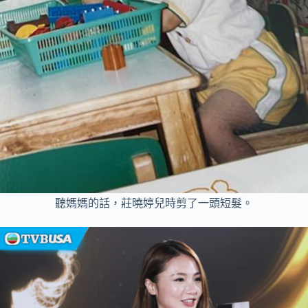
聽媽媽的話，莊曉婷兒時剪了一頭短髮。