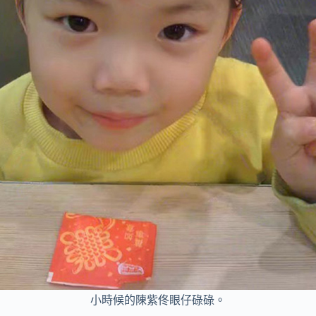
小時候的陳紫佟眼仔碌碌。