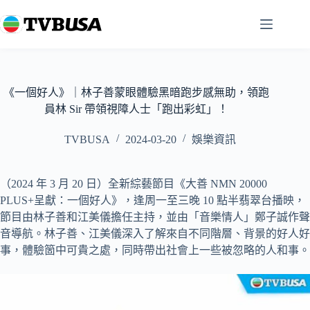
跳
至
主
要
內
容
《一個好人》｜林子善蒙眼體驗黑暗跑步感無助，領跑
員林 Sir 帶領視障人士「跑出彩虹」！
TVBUSA
2024-03-20
娛樂資訊
（2024 年 3 月 20 日）全新綜藝節目《大善 NMN 20000
PLUS+呈獻：一個好人》，逢周一至三晚 10 點半翡翠台播映，
節目由林子善和江美儀擔任主持，並由「音樂情人」鄭子誠作聲
音導航。林子善、江美儀深入了解來自不同階層、背景的好人好
事，體驗箇中可貴之處，同時帶出社會上一些被忽略的人和事。