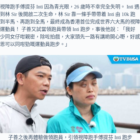
視障跑手傅提芬 Inti 因為青光眼，26 歲時不幸完全失明。 Inti 遇
到林 Sir 後開啟二次生命，林 Sir 靠一條手帶帶着 Inti 由 10k 跑
到半馬、再跑到全馬，最終成為香港首位完成世界六大馬的視障
運動員！ 子善又試當領跑員帶領 Inti 跑步，事後他說：「我好
少同女仔咁親密，除咗拍戲，大家頭先一路有講啲開心嘢，好感
恩可以同咁勁嘅運動員跑步。」
子善之後再體驗做領跑員，引領視障跑手傅提芬 Inti 跑步