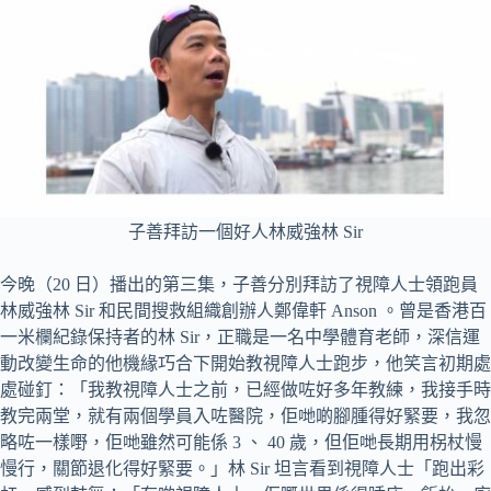
子善拜訪一個好人林威強林 Sir
今晚（20 日）播出的第三集，子善分別拜訪了視障人士領跑員
林威強林 Sir 和民間搜救組織創辦人鄭偉軒 Anson 。曾是香港百
一米欄紀錄保持者的林 Sir，正職是一名中學體育老師，深信運
動改變生命的他機緣巧合下開始教視障人士跑步，他笑言初期處
處碰釘：「我教視障人士之前，已經做咗好多年教練，我接手時
教完兩堂，就有兩個學員入咗醫院，佢哋啲腳腫得好緊要，我忽
略咗一樣嘢，佢哋雖然可能係 3 、 40 歲，但佢哋長期用柺杖慢
慢行，關節退化得好緊要。」林 Sir 坦言看到視障人士「跑出彩