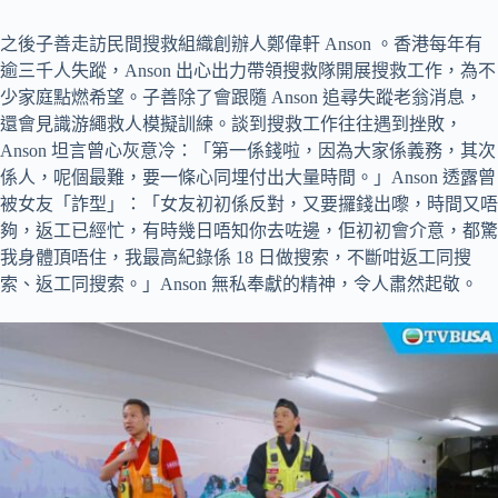
之後子善走訪民間搜救組織創辦人鄭偉軒 Anson 。香港每年有
逾三千人失蹤，Anson 出心出力帶領搜救隊開展搜救工作，為不
少家庭點燃希望。子善除了會跟隨 Anson 追尋失蹤老翁消息，
還會見識游繩救人模擬訓練。談到搜救工作往往遇到挫敗，
Anson 坦言曾心灰意冷：「第一係錢啦，因為大家係義務，其次
係人，呢個最難，要一條心同埋付出大量時間。」Anson 透露曾
被女友「詐型」：「女友初初係反對，又要攞錢出嚟，時間又唔
夠，返工已經忙，有時幾日唔知你去咗邊，佢初初會介意，都驚
我身體頂唔住，我最高紀錄係 18 日做搜索，不斷咁返工同搜
索、返工同搜索。」Anson 無私奉獻的精神，令人肅然起敬。