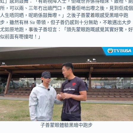
虹」感到鼓舞：「有啲視障人士，佢嘅世界係得睡床、飯枱、廁
所，可以兩、三年冇出過門口，帶番佢哋出嚟之後，見到佢成個
人生唔同晒，呢啲係鼓舞嚟。」之後子善蒙着眼感受黑暗中跑
步，雖然有林 Sir 帶領，但子善仍感到十分無助，不敢邁出大步
尤如原地跑，事後子善坦言：「頭先蒙眼跑嘅感覺其實好驚，好
似前面有嘢撞咁！」
子善蒙眼體驗黑暗中跑步