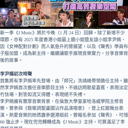
新一季《J Music》將於今晚（1 月 24 日）回歸，除了新增不少
環節，亦有 2025 年度香港小姐最上鏡小姐暨友誼小姐李尹嫣、
因《女神配對計劃》而人氣急升的曾展望，以及《聲秀》學員布
子殷加盟，成為新主持，繼續讓歌手展現音樂實力，分享音樂背
後的故事。
李尹嫣初次啼聲
首集將有李尹嫣率先登場，由「師兄」冼靖峰帶領擔任主持。雖
然李尹嫣首次擔任音樂節目主持，不過訪問歌星嘉賓，表現淡定
冇怯場，對答如流又得體，表現絕不失禮。
李尹嫣擁有豐厚音樂背景，在倫敦大學皇家哈洛威學院主修音
樂，曾參與《致敬詞聖盧國沾作品演唱會》，登上紅館舞台表
演。熱愛音樂的她透露參選港姐前，曾報名參加《聲秀》，可惜
66 強止步。現在兜兜轉轉成為《J Music》主持，可算滿足了李