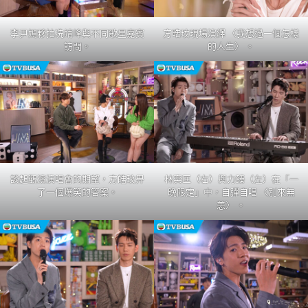
李尹嫣夥拍冼靖峰與不同歌星嘉賓
方晧玟現場演繹 〈我想過一個怎樣
訪問。
的人生〉 。
談起觀濱演唱會的期望，方皓玟畀
林奕匡（右）與力臻（左）在「一
了一個爆笑的答案。
晚限定」中，自彈自唱 〈別來無
恙〉 。