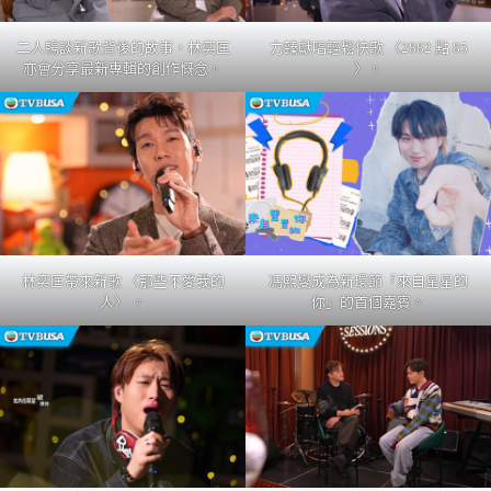
二人暢談新歌背後的故事，林奕匡
力臻獻唱輕鬆快歌 〈2882 點 85
亦會分享最新專輯的創作慨念。
〉。
林奕匡帶來新歌 〈那些不愛我的
馮熙燮成為新環節「來自星星的
人〉 。
你」的首個嘉賓。