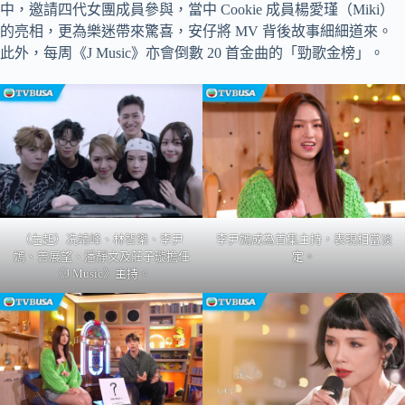
中，邀請四代女團成員參與，當中 Cookie 成員楊愛瑾（Miki）
的亮相，更為樂迷帶來驚喜，安仔將 MV 背後故事細細道來。
此外，每周《J Music》亦會倒數 20 首金曲的「勁歌金榜」。
（左起）冼靖峰、林智樂、李尹
李尹嫣成為首集主持，表現相當淡
嫣、曾展望、潘靜文及莊子璇擔任
定。
《J Music》主持。