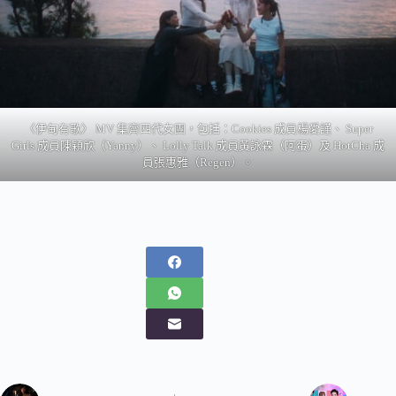
〈伊甸有歌〉 MV 集齊四代女團，包括：Cookies 成員楊愛謹、 Super
Girls 成員陳穎欣（Yanny）、 Lolly Talk 成員黃詠霖（阿蛋）及 HotCha 成
員張惠雅（Regen）。