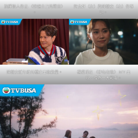
演繹個人作品 〈聆聽自己的聲音〉
許文軒（左）與陳健安（右）作專
。
訪。
陳健安近年維持穩定出歌數量。
楊愛瑾在 〈伊甸有歌〉 MV 出
現，成為一大彩蛋。