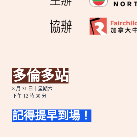
多倫多站
8 月 31 日
｜星期六
下午
12 時 30 分
記得提早到場！