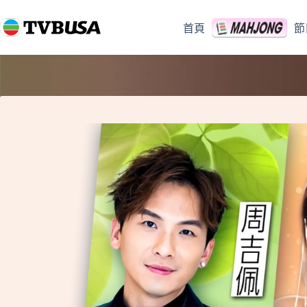
跳
至
首頁
節
主
要
內
容