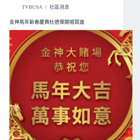
TVBUSA
社區消息
金神馬年新春慶典杜德偉開唱賀歲