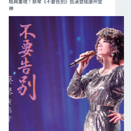
經典重現！蔡琴《不要告別》巡演登陸康州金
神