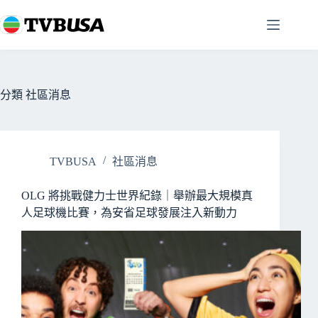
跳
至
主
要
內
容
分類
社區消息
TVBUSA
社區消息
OLG 將挑戰健力士世界紀錄｜舉辦最大規模真
人足球機比賽，為安省足球發展注入新動力