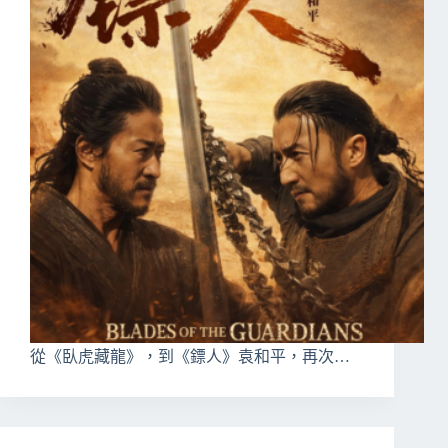
從《臥虎藏龍》，到《鏢人》袁和平，再次…