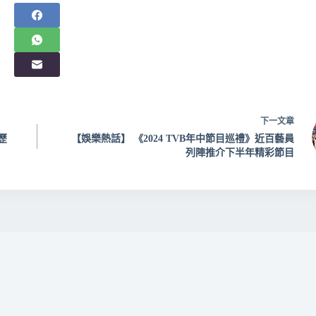
下一
文章
歷
【娛樂熱話】 《2024 TVB年中節目巡禮》近百藝員
列陣推介下半年精彩節目