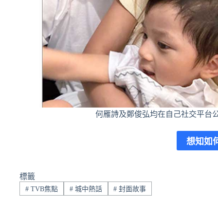
何雁詩及鄭俊弘均在自己社交平台
想知如
標籤
#
TVB焦點
#
城中熱話
#
封面故事