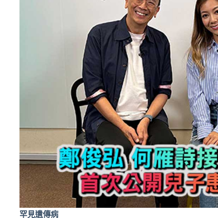
罕見遺傳病