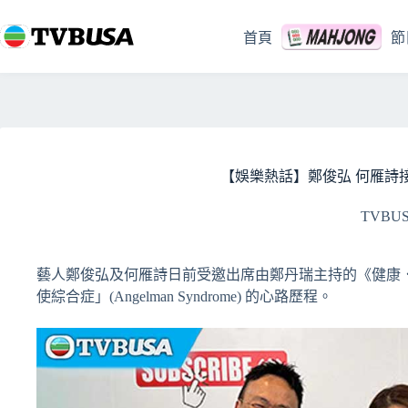
跳
至
首頁
節
主
要
內
容
【娛樂熱話】鄭俊弘 何雁詩
TVBU
藝人鄭俊弘及何雁詩日前受邀出席由鄭丹瑞主持的《健康．旦
使綜合症」(Angelman Syndrome) 的心路歷程。