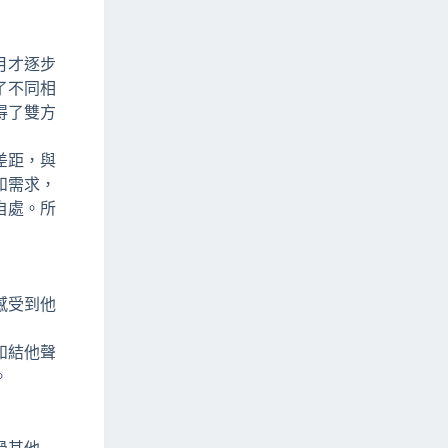
月才逐步
了不同相
得了雙方
差距，與
和需求，
自處。所
感受到他
和結他聲
。