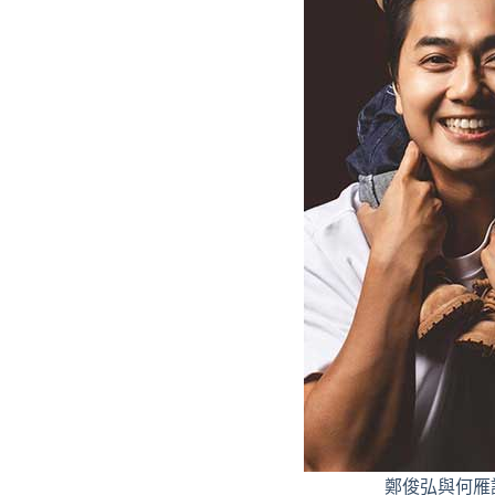
鄭俊弘與何雁