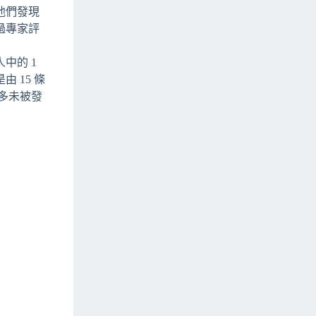
他們發現
過專家評
中的 1
 15 條
更多未被發