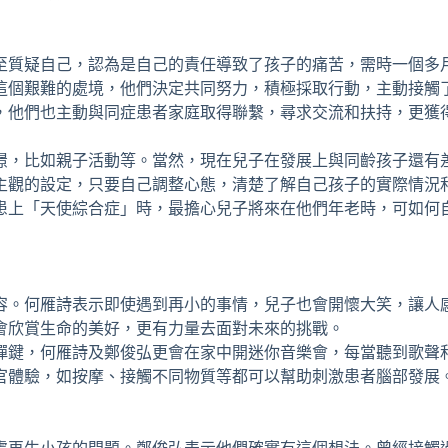
至質疑自己，認為是自己的責任導致了孩子的痛苦，需時一個多
這個艱難的處境，他們決定共同努力，積極採取行動，主動接觸
，他們也主動與同症患者家庭取得聯繫，尋求交流和扶持，更獲
憬，比如親子活動等。當然，現在兒子在發展上與同齡孩子還有
主觀的設定，只要自己調整心態，清楚了解自己孩子的實際情況
患上「天使綜合症」時，最擔心兒子將來在他們年老時，可如何
容。何雁詩表示即使遇到再小的事情，兒子也會開懷大笑，讓人
會欣賞生命的美好，更有力量去面對未來的挑戰。
彈鍵，何雁詩及鄭俊弘更會在家中開迷你音樂會，每當聽到歌聲
官體驗，如按摩、接觸不同物質等都可以幫助刺激患者腦部發展