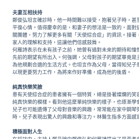
夫妻互相扶持
鄭俊弘坦言確診時，他一時間難以接受，抱著兒子時，甚
平復心情。值得慶幸的是，和妻子的想法是一致的，面對
關團體，努力了解更多有關「天使綜合症」的資訊。接著
家人的理解和支持，這讓他們倍感鼓舞。
何雁詩表示在未有孩子之前，她曾有過對未來的期待和憧
先前的期望有所出入。何強調，父母對孩子的期望畢竟是
為他規劃合適的生活方式。也坦言作為父母，當得知兒子
以現更要努力工作，為將來作好準備，成為他的後盾。
純真快樂笑臉
患有天使綜合症的患者擁有一個特質，總是掛著燦爛的笑
純真快樂的模樣。看到他這麼單純快樂的樣子，也逐漸學
兒子也可能遺傳了父母對音樂的興趣，常常能在家中鋼琴
時，兒子表現出驚人的興趣和專注力。林醫生指多方面感
積極面對人生