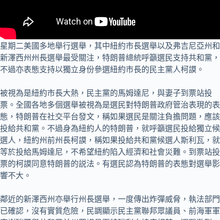
星期二美國多地舉行選舉，其中紐約市長選舉以及弗吉尼亞州和
新澤西州州長選舉最受關注，特朗普總統呼籲選民支持共和黨，
不過亦表態支持以獨立身份參選紐約市長的民主黨人柯謨。
被視為是紐約市長大熱，民主黨的馬姆達尼，與妻子到票站投
票。全國各地多個選舉被視為是選民對特朗普政府管治表現的表
態，特朗普在社交平台發文，稱如果選民是關注負擔問題，應該
投給共和黨。不過身為紐約人的特朗普，就呼籲選民投給獨立候
選人，紐約州前州長柯謨，稱如果投給共和黨候選人斯利瓦，就
等於投給馬姆達尼，不希望紐約陷入經濟和社會災難。到票站投
票的柯謨同意特朗普的説法。有選民認為特朗普的表態對選舉影
響不大。
鄰近的新澤西州亦舉行州長選舉，一度傳出炸彈威脅，執法部門
已確認，沒有實質危險，民調顯示民主黨聯邦眾議員、前海軍軍