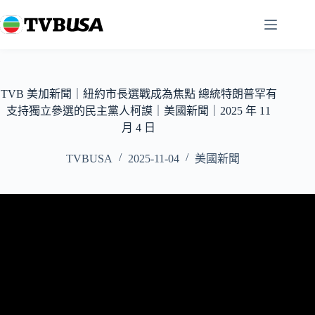
跳
至
主
要
內
容
TVB 美加新聞｜紐約市長選戰成為焦點 總統特朗普罕有
支持獨立參選的民主黨人柯謨｜美國新聞｜2025 年 11
月 4 日
TVBUSA
2025-11-04
美國新聞