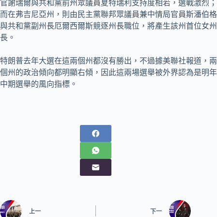
官謝瑞爾與共和黨前州眾議員夏特瑞利支持度相若，選戰激烈；
而在弗吉尼亞州，則由民主黨聯邦眾議員兼中情局官員斯潘伯格
與共和黨副州長厄爾西爾斯競逐州長職位，將產生該州首位女州
長。
特朗普去年大選在這兩個州都沒有勝出，不過據美聯社報道，兩
個州的政治傾向都明顯右傾，因此這兩場選舉被外界認為是明年
中期選舉的風向指標。
上一
下一