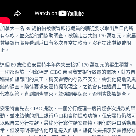
加拿大一名 89 歲伯伯被假冒銀行職員的騙徒要求取出戶口內所
有存款，並交給他們協助調查，被騙走合共約 170 萬加元，家屬
質疑銀行職員看到戶口有多次異常提款時，沒有提出質疑或阻
止。
這個 89 歲伯伯安霍特半年內失去接近 170 萬加元的畢生積蓄。
一切都源於一個聲稱是 CIBC 帝國商業銀行致電的電話，對方自
稱是詐騙部門的員工，稱安霍特的存款不安全，需要他協助洗黑
錢的調查。騙徒要求安霍特提取現金，之後會有速遞員上門取走
代為保管，直到調查結束，並強調要保密，否則會影響調查。
安霍特首先去 CIBC 提款，一個分行經理一度質疑多次提款的舉
動，並凍結他的網上銀行戶口和自助提款功能，但安霍特仍然可
以親自去分行提款，最終分行寫信給安霍特，稱他的戶口活動異
常，但沒有明確警告他可能捲入詐騙。騙徒於是指示安霍特將存