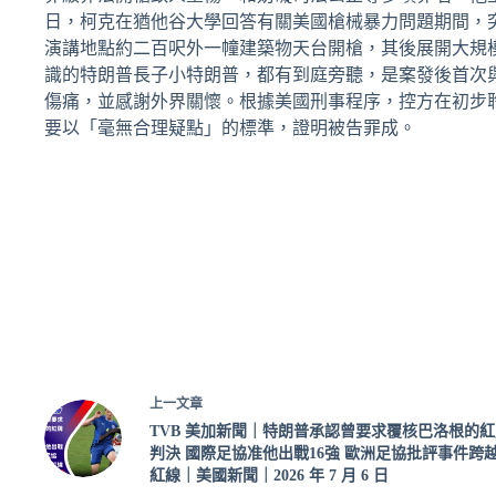
日，柯克在猶他谷大學回答有關美國槍械暴力問題期間，
演講地點約二百呎外一幢建築物天台開槍，其後展開大規
識的特朗普長子小特朗普，都有到庭旁聽，是案發後首次
傷痛，並感謝外界關懷。根據美國刑事程序，控方在初步
要以「毫無合理疑點」的標準，證明被告罪成。
上一
文章
TVB 美加新聞｜特朗普承認曾要求覆核巴洛根的紅
判決 國際足協准他出戰16強 歐洲足協批評事件跨
紅線｜美國新聞｜2026 年 7 月 6 日