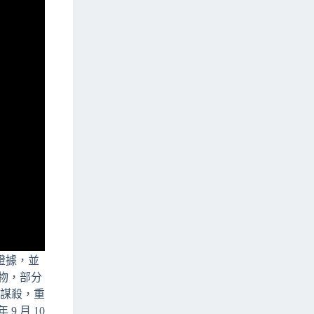
證據，並
證物，部分
重謀殺，重
 月 10