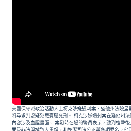
美國保守派政治活動人士柯克涉嫌遇刺案，猶他州法院星
將尋求判處疑犯羅賓遜死刑。 柯克涉嫌遇刺案在猶他州法院開
內容涉及血腥畫面。 案發時在場的警員表示，聽到槍聲後
罪級非法開槍致人重傷，和妨礙司法公正等多項罪名。他至今