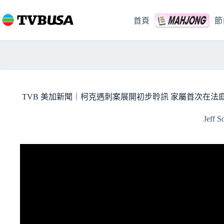
跳
至
首頁
節
主
要
內
容
TVB 美加新聞｜柯克遇刺案展開初步聆訊 家屬首次在法庭見
Jeff S