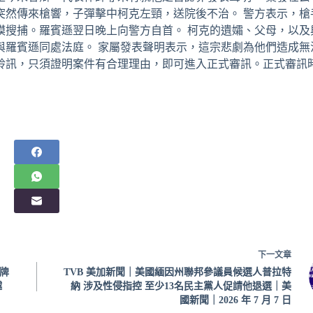
突然傳來槍響，子彈擊中柯克左頸，送院後不治。 警方表示，槍
模搜捕。羅賓遜翌日晚上向警方自首。 柯克的遺孀、父母，以及
與羅賓遜同處法庭。 家屬發表聲明表示，這宗悲劇為他們造成無
聆訊，只須證明案件有合理理由，即可進入正式審訊。正式審訊
下一
文章
牌
TVB 美加新聞｜美國緬因州聯邦參議員候選人普拉特
越
納 涉及性侵指控 至少13名民主黨人促請他退選｜美
國新聞｜2026 年 7 月 7 日