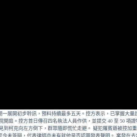
期一展開初步聆訊，預料持續最多五天。控方表示，已掌握大量
庭。控方首日傳召四名執法人員作供，並提交 40 至 50 項
見到柯克向左方倒下，群眾隨即慌忙走避。 疑犯羅賓遜被控加
未答辯，代表律師亦未有就他是否認罪發表聲明。 案發在去年 9