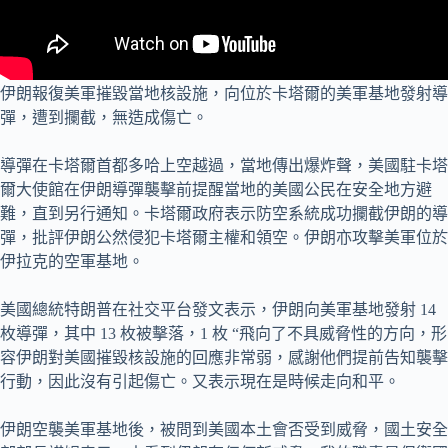
伊朗報復美軍摧毀當地核設施，向位於卡塔爾的美軍基地發射導
彈，遭到攔截，無造成傷亡。
導彈在卡塔爾首都多哈上空越過，當地傳出爆炸聲，美國駐卡塔
爾大使館在伊朗導彈襲擊前提醒當地的美國公民在安全地方避
難，直到另行通知。卡塔爾政府表示防空系統成功攔截伊朗的導
彈，批評伊朗公然侵犯卡塔爾主權和領空。伊朗亦攻擊美軍位於
伊拉克的空軍基地。
美國總統特朗普在社交平台發文表示，伊朗向美軍基地發射 14
枚導彈，其中 13 枚被擊落，1 枚 “飛向了不具威脅性的方向，形
容伊朗對美國摧毀核設施的回應非常弱，感謝他們提前告知襲擊
行動，因此沒有引起傷亡。又表示現在是時候走向和平。
伊朗空襲美軍基地後，被問到美國本土會否受到威脅，國土安全