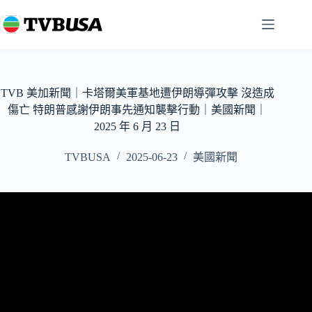
跳
至
主
要
內
容
TVB 美加新聞｜卡塔爾美軍基地遭伊朗導彈攻擊 沒造成
傷亡 特朗普感謝伊朗事先通知襲擊行動｜美國新聞｜
2025 年 6 月 23 日
TVBUSA
2025-06-23
美國新聞