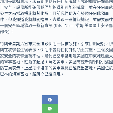
部部長諾姆表示，未看到伊朗有任何新威脅。我的職責是保衛國
土安全，竭盡所能確保我們能夠識別可能的威脅，並在任何事態
發生之前採取措施將其化解。目前我們還沒有發現任何此類事
件，但我知道我將離開這裡，去獲取一些情報簡報，並需要前往
一個安全區域獲取一些新資訊 (Kristi Noem 諾姆 美國國土安全部
部長) 。
特朗普星期六宣布完全摧毀伊朗三個核設施，引來伊朗報復，伊
朗在攻擊發生後表示，伊朗不會對任何針對領土完整、主權及國
家安全的攻擊坐視不理。烏代德空軍基地是美國在中東地區最大
的軍事基地，駐紥了超過 1 萬名美軍。美國有線新聞網絡引述國
防官員表示，上星期卡塔爾的美軍戰機已經撤出基地。美國位於
巴林的海軍基地，艦艇亦已經撤走。