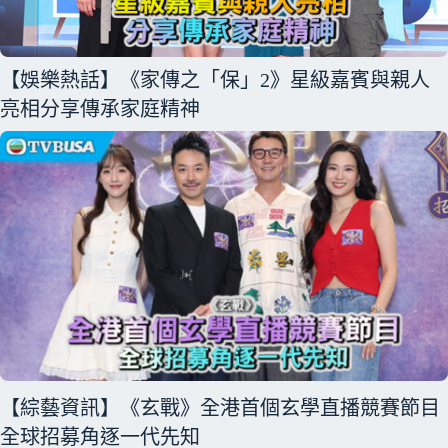
【娛樂熱話】《家傳之「保」2》星級嘉賓與親人
亮相分享傳承家庭精神
【綜藝資訊】《玄戰》全港首個玄學直播競賽節目
全球招募角逐一代先知