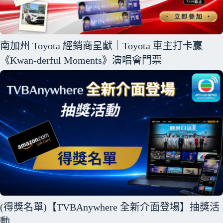
南加州 Toyota 經銷商呈獻｜Toyota 車主打卡贏
《Kwan-derful Moments》演唱會門票
(得獎名單)【TVBAnywhere 全新介面登場】抽獎活
動