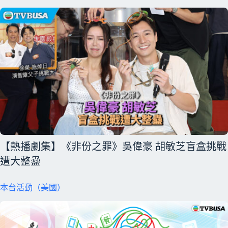
【熱播劇集】《非份之罪》吳偉豪 胡敏芝盲盒挑戰
遭大整蠱
本台活動（美國）