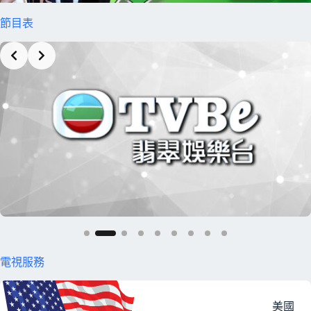
節目表
Slide 2 of 9
電視服務
美國