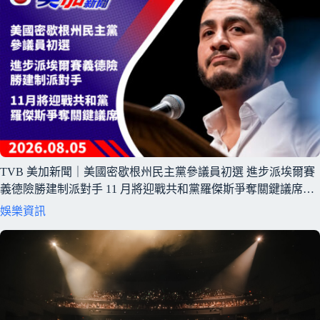
TVB 美加新聞｜美國密歇根州民主黨參議員初選 進步派埃爾賽
義德險勝建制派對手 11 月將迎戰共和黨羅傑斯爭奪關鍵議席｜
美國新聞｜2026 年 8 月 5 日
娛樂資訊