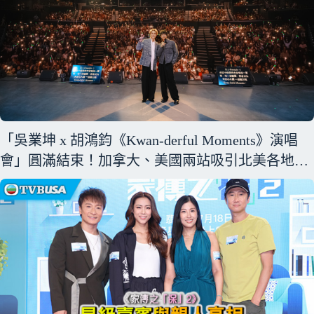
「吳業坤 x 胡鴻鈞《Kwan-derful Moments》演唱
會」圓滿結束！加拿大、美國兩站吸引北美各地樂
迷以歌聲與友情共創難忘回憶