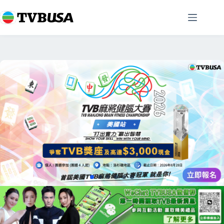
跳
至
主
要
內
容
Slide 2 of 2