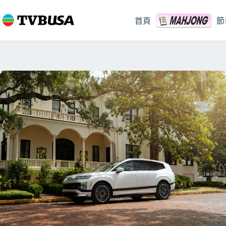
跳
至
首頁
節
主
要
內
容