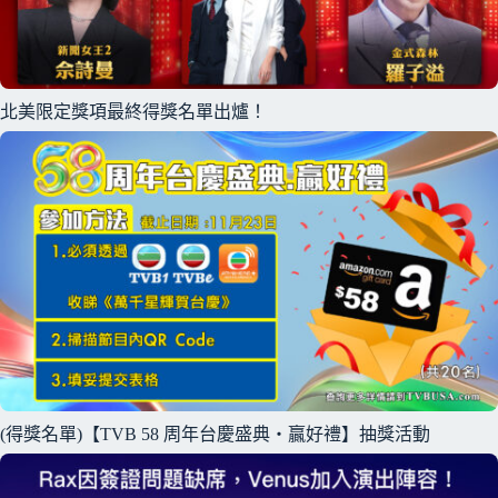
北美限定獎項最終得獎名單出爐！
(得獎名單)【TVB 58 周年台慶盛典・贏好禮】抽獎活動