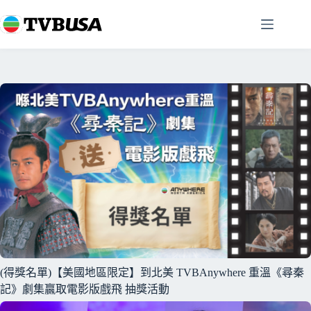
跳
至
主
要
內
容
(得獎名單)【美國地區限定】到北美 TVBAnywhere 重溫《尋秦
記》劇集贏取電影版戲飛 抽獎活動