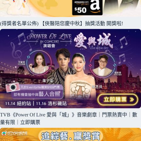
(得獎者名單公佈) 【俠醫陪您慶中秋】抽獎活動 開獎啦!
TVB《Power Of Live 愛與「城」》音樂劇章｜門票熱賣中｜數
量有限｜立即購票