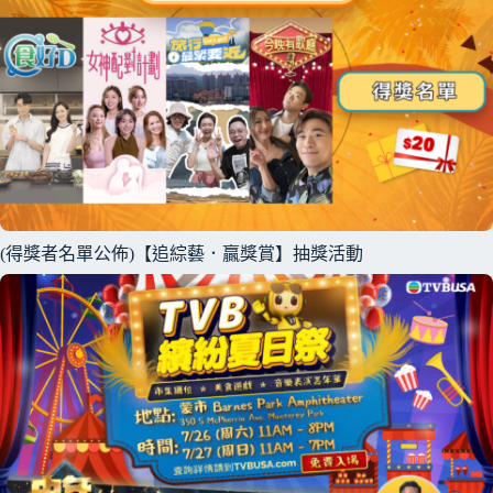
(得獎者名單公佈)【追綜藝．贏獎賞】抽獎活動