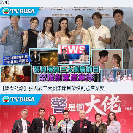
於心
【娛樂熱話】張與辰三大劇集節目榮獲創意產業獎