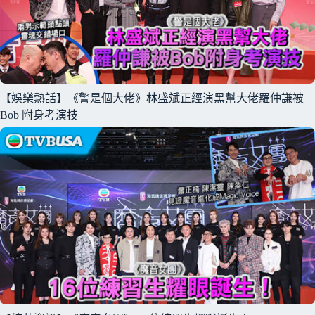
【娛樂熱話】《警是個大佬》林盛斌正經演黑幫大佬羅仲謙被
Bob 附身考演技