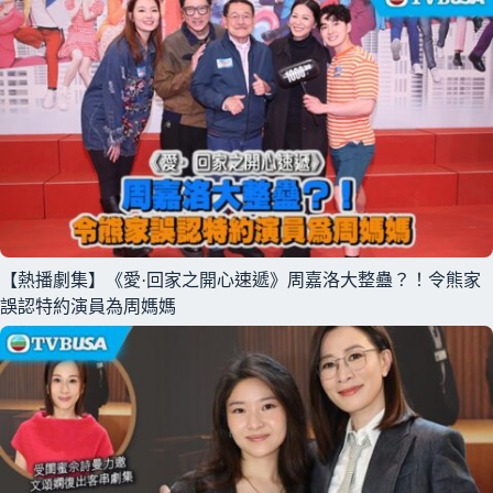
【熱播劇集】《愛·回家之開心速遞》周嘉洛大整蠱？！令熊家
誤認特約演員為周媽媽