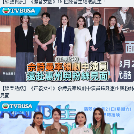
【綜藝資訊】《魔音女團》16 位練習生耀眼誕生！
【娛樂熱話】《正義女神》佘詩曼率領劇中演員遠赴惠州與粉絲
見面