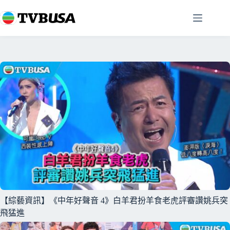
跳
至
主
要
內
容
【綜藝資訊】《中年好聲音 4》白羊君扮羊食老虎評審讚姚兵突
飛猛進