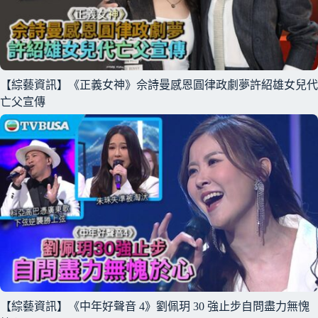
【綜藝資訊】《正義女神》佘詩曼感恩圓律政劇夢許紹雄女兒代
亡父宣傳
【綜藝資訊】《中年好聲音 4》劉佩玥 30 強止步自問盡力無愧