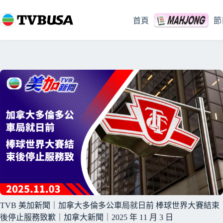
跳
至
首頁
節
主
要
內
容
TVB 美加新聞｜加拿大多倫多公車局就日前 棒球世界大賽結束
後停止服務致歉｜加拿大新聞｜2025 年 11 月 3 日