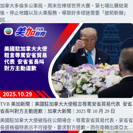
加拿大多倫多公車局，周末在棒球世界大賽，第七場比賽結束
後，停止地鐵以及火車服務，導致好多球迷需要「披荊斬棘」
回…
TVB 美加新聞｜美國駐加拿大大使粗言辱罵安省貿易代表 安省
省長叫對方主動道歉｜加拿大新聞｜2025 年 10 月 29 日
美國駐加拿大大使被指在公開場合，辱罵安省貿易代表，安省省
長道格福特表示不可接受，要求對方道歉。而在南韓出席亞太…