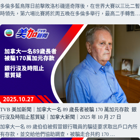
多倫多藍鳥隊日前擊敗洛杉磯道奇隊後，在世界大賽以三比二暫
時領先，第六場比賽將於周五晚在多倫多舉行，最高二手轉售…
TVB 美加新聞｜加拿大一名 89 歲長者被騙 170 萬加元存款 銀
行沒及時阻止惹質疑｜加拿大新聞｜2025 年 10 月 27 日
加拿大一名 89 歲伯伯被假冒銀行職員的騙徒要求取出戶口內所
有存款，並交給他們協助調查，被騙走合共約 170 …