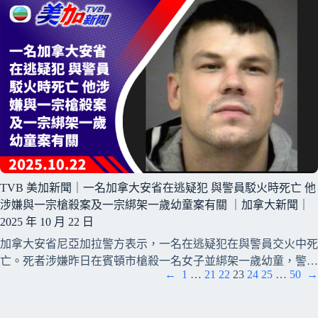
TVB 美加新聞｜一名加拿大安省在逃疑犯 與警員駁火時死亡 他
涉嫌與一宗槍殺案及一宗綁架一歲幼童案有關 ｜加拿大新聞｜
2025 年 10 月 22 日
加拿大安省尼亞加拉警方表示，一名在逃疑犯在與警員交火中死
亡。死者涉嫌昨日在賓頓市槍殺一名女子並綁架一歲幼童，警…
←
1
…
21
22
23
24
25
…
50
→